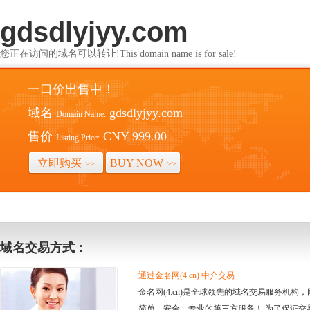
gdsdlyjyy.com
您正在访问的域名可以转让!This domain name is for sale!
一口价出售中！
域名
gdsdlyjyy.com
Domain Name:
售价
CNY 999.00
Listing Price:
立即购买
BUY NOW
>>
>>
域名交易方式：
通过金名网(4.cn) 中介交易
金名网(4.cn)是全球领先的域名交易服务机
简单、安全、专业的第三方服务！ 为了保证交