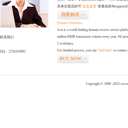
具体交易流程可
“点击这里”
查看或咨询support@
我要购买
>>
Process Overview:
4.cn is a world leading domain escrow service plat
million RMB transaction volume every year. We promi
联系我们
5 workdays.
For detailed process, you can
“visit here”
or contact
QQ：2726103981
BUY NOW
>>
Copyright © 1998 -2025 www.